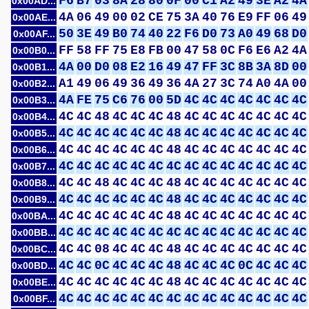
F6
B7
03
8A
28
80
0F
00
C1
A2
49
3E
A2
4A
0x00AD...
4A
06
49
00
02
CE
75
3A
40
76
E9
FF
06
49
0x00AE...
50
3E
49
B0
74
40
22
F6
D0
73
A0
49
68
D0
0x00AF...
FF
58
FF
75
E8
FB
00
47
58
0C
F6
E6
A2
4A
0x00B0...
4A
00
D0
08
E2
16
49
47
FF
3C
8B
3A
8D
00
0x00B1...
A1
49
06
49
36
49
36
4A
27
3C
74
A0
4A
00
0x00B2...
4A
FE
75
C6
76
00
5D
4C
4C
4C
4C
4C
4C
4C
0x00B3...
4C
4C
48
4C
4C
4C
48
4C
4C
4C
4C
4C
4C
4C
0x00B4...
4C
4C
4C
4C
4C
4C
48
4C
4C
4C
4C
4C
4C
4C
0x00B5...
4C
4C
4C
4C
4C
4C
48
4C
4C
4C
4C
4C
4C
4C
0x00B6...
4C
4C
4C
4C
4C
4C
4C
4C
4C
4C
4C
4C
4C
4C
0x00B7...
4C
4C
48
4C
4C
4C
48
4C
4C
4C
4C
4C
4C
4C
0x00B8...
4C
4C
4C
4C
4C
4C
48
4C
4C
4C
4C
4C
4C
4C
0x00B9...
4C
4C
4C
4C
4C
4C
48
4C
4C
4C
4C
4C
4C
4C
0x00BA...
4C
4C
4C
4C
4C
4C
4C
4C
4C
4C
4C
4C
4C
4C
0x00BB...
4C
4C
08
4C
4C
4C
48
4C
4C
4C
4C
4C
4C
4C
0x00BC...
4C
4C
0C
4C
4C
4C
48
4C
4C
4C
0C
4C
4C
4C
0x00BD...
4C
4C
4C
4C
4C
4C
48
4C
4C
4C
4C
4C
4C
4C
0x00BE...
4C
4C
4C
4C
4C
4C
4C
4C
4C
4C
4C
4C
4C
4C
0x00BF...