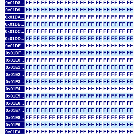
FF
FF
FF
FF
FF
FF
FF
FF
FF
FF
FF
FF
FF
FF
0x01D8...
FF
FF
FF
FF
FF
FF
FF
FF
FF
FF
FF
FF
FF
FF
0x01D9...
FF
FF
FF
FF
FF
FF
FF
FF
FF
FF
FF
FF
FF
FF
0x01DA...
FF
FF
FF
FF
FF
FF
FF
FF
FF
FF
FF
FF
FF
FF
0x01DB...
FF
FF
FF
FF
FF
FF
FF
FF
FF
FF
FF
FF
FF
FF
0x01DC...
FF
FF
FF
FF
FF
FF
FF
FF
FF
FF
FF
FF
FF
FF
0x01DD...
FF
FF
FF
FF
FF
FF
FF
FF
FF
FF
FF
FF
FF
FF
0x01DE...
FF
FF
FF
FF
FF
FF
FF
FF
FF
FF
FF
FF
FF
FF
0x01DF...
FF
FF
FF
FF
FF
FF
FF
FF
FF
FF
FF
FF
FF
FF
0x01E0...
FF
FF
FF
FF
FF
FF
FF
FF
FF
FF
FF
FF
FF
FF
0x01E1...
FF
FF
FF
FF
FF
FF
FF
FF
FF
FF
FF
FF
FF
FF
0x01E2...
FF
FF
FF
FF
FF
FF
FF
FF
FF
FF
FF
FF
FF
FF
0x01E3...
FF
FF
FF
FF
FF
FF
FF
FF
FF
FF
FF
FF
FF
FF
0x01E4...
FF
FF
FF
FF
FF
FF
FF
FF
FF
FF
FF
FF
FF
FF
0x01E5...
FF
FF
FF
FF
FF
FF
FF
FF
FF
FF
FF
FF
FF
FF
0x01E6...
FF
FF
FF
FF
FF
FF
FF
FF
FF
FF
FF
FF
FF
FF
0x01E7...
FF
FF
FF
FF
FF
FF
FF
FF
FF
FF
FF
FF
FF
FF
0x01E8...
FF
FF
FF
FF
FF
FF
FF
FF
FF
FF
FF
FF
FF
FF
0x01E9...
FF
FF
FF
FF
FF
FF
FF
FF
FF
FF
FF
FF
FF
FF
0x01EA...