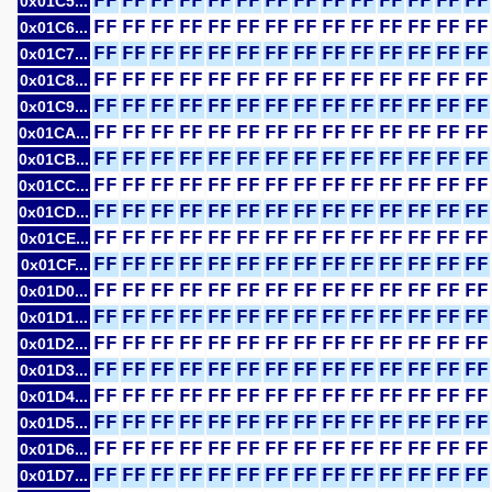
FF
FF
FF
FF
FF
FF
FF
FF
FF
FF
FF
FF
FF
FF
0x01C5...
FF
FF
FF
FF
FF
FF
FF
FF
FF
FF
FF
FF
FF
FF
0x01C6...
FF
FF
FF
FF
FF
FF
FF
FF
FF
FF
FF
FF
FF
FF
0x01C7...
FF
FF
FF
FF
FF
FF
FF
FF
FF
FF
FF
FF
FF
FF
0x01C8...
FF
FF
FF
FF
FF
FF
FF
FF
FF
FF
FF
FF
FF
FF
0x01C9...
FF
FF
FF
FF
FF
FF
FF
FF
FF
FF
FF
FF
FF
FF
0x01CA...
FF
FF
FF
FF
FF
FF
FF
FF
FF
FF
FF
FF
FF
FF
0x01CB...
FF
FF
FF
FF
FF
FF
FF
FF
FF
FF
FF
FF
FF
FF
0x01CC...
FF
FF
FF
FF
FF
FF
FF
FF
FF
FF
FF
FF
FF
FF
0x01CD...
FF
FF
FF
FF
FF
FF
FF
FF
FF
FF
FF
FF
FF
FF
0x01CE...
FF
FF
FF
FF
FF
FF
FF
FF
FF
FF
FF
FF
FF
FF
0x01CF...
FF
FF
FF
FF
FF
FF
FF
FF
FF
FF
FF
FF
FF
FF
0x01D0...
FF
FF
FF
FF
FF
FF
FF
FF
FF
FF
FF
FF
FF
FF
0x01D1...
FF
FF
FF
FF
FF
FF
FF
FF
FF
FF
FF
FF
FF
FF
0x01D2...
FF
FF
FF
FF
FF
FF
FF
FF
FF
FF
FF
FF
FF
FF
0x01D3...
FF
FF
FF
FF
FF
FF
FF
FF
FF
FF
FF
FF
FF
FF
0x01D4...
FF
FF
FF
FF
FF
FF
FF
FF
FF
FF
FF
FF
FF
FF
0x01D5...
FF
FF
FF
FF
FF
FF
FF
FF
FF
FF
FF
FF
FF
FF
0x01D6...
FF
FF
FF
FF
FF
FF
FF
FF
FF
FF
FF
FF
FF
FF
0x01D7...