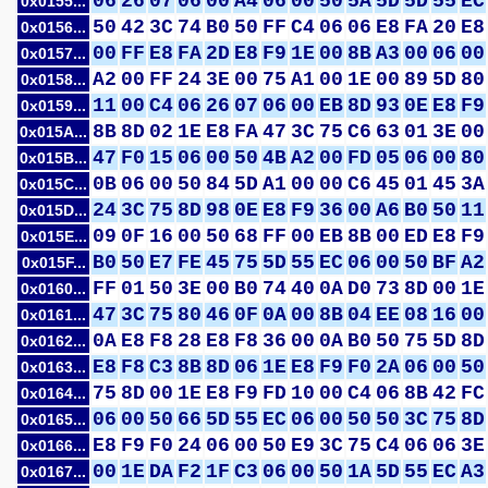
06
26
07
06
00
A4
06
00
50
5A
5D
5D
55
EC
0x0155...
50
42
3C
74
B0
50
FF
C4
06
06
E8
FA
20
E8
0x0156...
00
FF
E8
FA
2D
E8
F9
1E
00
8B
A3
00
06
00
0x0157...
A2
00
FF
24
3E
00
75
A1
00
1E
00
89
5D
80
0x0158...
11
00
C4
06
26
07
06
00
EB
8D
93
0E
E8
F9
0x0159...
8B
8D
02
1E
E8
FA
47
3C
75
C6
63
01
3E
00
0x015A...
47
F0
15
06
00
50
4B
A2
00
FD
05
06
00
80
0x015B...
0B
06
00
50
84
5D
A1
00
00
C6
45
01
45
3A
0x015C...
24
3C
75
8D
98
0E
E8
F9
36
00
A6
B0
50
11
0x015D...
09
0F
16
00
50
68
FF
00
EB
8B
00
ED
E8
F9
0x015E...
B0
50
E7
FE
45
75
5D
55
EC
06
00
50
BF
A2
0x015F...
FF
01
50
3E
00
B0
74
40
0A
D0
73
8D
00
1E
0x0160...
47
3C
75
80
46
0F
0A
00
8B
04
EE
08
16
00
0x0161...
0A
E8
F8
28
E8
F8
36
00
0A
B0
50
75
5D
8D
0x0162...
E8
F8
C3
8B
8D
06
1E
E8
F9
F0
2A
06
00
50
0x0163...
75
8D
00
1E
E8
F9
FD
10
00
C4
06
8B
42
FC
0x0164...
06
00
50
66
5D
55
EC
06
00
50
50
3C
75
8D
0x0165...
E8
F9
F0
24
06
00
50
E9
3C
75
C4
06
06
3E
0x0166...
00
1E
DA
F2
1F
C3
06
00
50
1A
5D
55
EC
A3
0x0167...