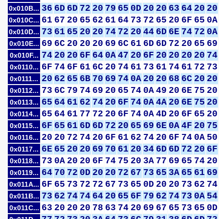
36
6D
6D
72
20
79
65
0D
20
20
63
64
20
20
0x010B...
61
67
20
65
62
61
64
73
72
65
20
6F
65
0A
0x010C...
73
61
65
20
20
74
72
20
44
6D
6E
74
72
0A
0x010D...
69
6C
20
20
20
69
6C
61
6D
6D
72
20
65
69
0x010E...
74
20
20
6F
64
0A
47
20
6F
20
20
20
20
74
0x010F...
6F
74
6F
61
6C
20
74
61
73
61
74
61
72
73
0x0110...
20
62
65
6B
70
69
74
0A
20
20
68
6C
20
20
0x0111...
73
6C
79
74
69
20
65
74
0A
49
20
6E
75
20
0x0112...
65
64
61
62
74
20
6F
74
0A
4A
20
6E
75
20
0x0113...
65
64
61
77
72
20
6F
74
0A
4D
20
6F
65
20
0x0114...
6F
65
61
6D
6D
72
20
65
69
6E
0A
4F
20
75
0x0115...
20
20
72
74
20
6F
61
62
74
20
6F
74
0A
50
0x0116...
6E
65
20
20
69
70
61
20
34
6D
6D
72
20
6F
0x0117...
73
0A
20
20
6F
74
75
20
3A
77
69
65
74
20
0x0118...
64
70
72
0D
20
20
72
67
73
65
3A
65
61
69
0x0119...
6F
65
73
72
72
67
73
65
0D
20
20
73
62
74
0x011A...
73
62
74
74
64
20
65
6F
79
62
74
73
0A
54
0x011B...
63
20
20
20
78
63
74
20
69
67
65
73
65
0D
0x011C...