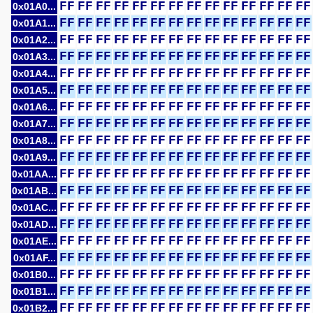
FF
FF
FF
FF
FF
FF
FF
FF
FF
FF
FF
FF
FF
FF
0x01A0...
FF
FF
FF
FF
FF
FF
FF
FF
FF
FF
FF
FF
FF
FF
0x01A1...
FF
FF
FF
FF
FF
FF
FF
FF
FF
FF
FF
FF
FF
FF
0x01A2...
FF
FF
FF
FF
FF
FF
FF
FF
FF
FF
FF
FF
FF
FF
0x01A3...
FF
FF
FF
FF
FF
FF
FF
FF
FF
FF
FF
FF
FF
FF
0x01A4...
FF
FF
FF
FF
FF
FF
FF
FF
FF
FF
FF
FF
FF
FF
0x01A5...
FF
FF
FF
FF
FF
FF
FF
FF
FF
FF
FF
FF
FF
FF
0x01A6...
FF
FF
FF
FF
FF
FF
FF
FF
FF
FF
FF
FF
FF
FF
0x01A7...
FF
FF
FF
FF
FF
FF
FF
FF
FF
FF
FF
FF
FF
FF
0x01A8...
FF
FF
FF
FF
FF
FF
FF
FF
FF
FF
FF
FF
FF
FF
0x01A9...
FF
FF
FF
FF
FF
FF
FF
FF
FF
FF
FF
FF
FF
FF
0x01AA...
FF
FF
FF
FF
FF
FF
FF
FF
FF
FF
FF
FF
FF
FF
0x01AB...
FF
FF
FF
FF
FF
FF
FF
FF
FF
FF
FF
FF
FF
FF
0x01AC...
FF
FF
FF
FF
FF
FF
FF
FF
FF
FF
FF
FF
FF
FF
0x01AD...
FF
FF
FF
FF
FF
FF
FF
FF
FF
FF
FF
FF
FF
FF
0x01AE...
FF
FF
FF
FF
FF
FF
FF
FF
FF
FF
FF
FF
FF
FF
0x01AF...
FF
FF
FF
FF
FF
FF
FF
FF
FF
FF
FF
FF
FF
FF
0x01B0...
FF
FF
FF
FF
FF
FF
FF
FF
FF
FF
FF
FF
FF
FF
0x01B1...
FF
FF
FF
FF
FF
FF
FF
FF
FF
FF
FF
FF
FF
FF
0x01B2...