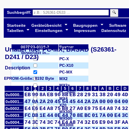
Suchbegriff:
🔍
Startseite
Geräteübesicht
Baugruppen
Software
Tabellen
Einstellungen
Impressum
Datenschutz
007D23-0118-2
System
Urlader fuer PC-MX, BASAD (S26361-
Verwendet in...
D241 / D23)
PC-X
PC-X10
Description
PC-MX
EPROM-Größe: 8192 Byte
MX2
MX2+
0
1
2
3
4
5
6
7
8
9
A
B
C
D
PC-2000
EB
90
8A
EB
90
8B
EB
28
29
31
38
20
49
4D
0x0000...
MX4
47
0A
2A
20
45
54
45
44
2A
2A
00
00
04
00
0x0001...
X20
E4
E6
E4
A8
75
B8
27
A0
E9
75
E4
A8
74
32
0x0002...
MX300
FC
D8
1E
44
0E
44
70
8E
BC
01
7A
00
E4
3C
0x0003...
MX500
74
3C
74
3C
74
E4
A8
74
32
E6
E9
04
3F
AA
0x0004...
MX300I