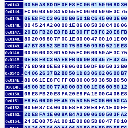
00
50
A8
8D
DF
0E
E8
FC
06
01
50
96
8D
30
0x0143...
FC
06
03
50
84
5D
55
EC
06
00
50
6E
3C
75
0x0144...
0E
E8
FC
C3
06
00
B0
50
1B
C6
45
00
3E
00
0x0145...
00
45
24
A2
00
00
1E
06
00
50
38
C4
06
06
0x0146...
20
E8
FB
20
E8
FB
1E
00
FF
E8
FC
20
E8
FB
0x0147...
80
20
06
80
7F
0C
1E
00
00
47
00
10
1E
00
0x0148...
47
B7
88
52
3E
00
75
B0
50
99
8D
52
1E
E8
0x0149...
00
06
00
03
6D
5D
55
EC
06
00
50
AE
3C
75
0x014A...
0E
E8
FB
C3
0A
E8
FB
06
00
80
45
7F
42
45
0x014B...
75
8D
98
0E
E8
FB
06
00
50
DF
B0
50
33
B0
0x014C...
C4
06
26
37
B2
B0
50
1D
83
06
02
06
00
B7
0x014D...
8D
06
1E
E8
FC
FF
0B
06
00
50
38
5D
B0
50
0x014E...
45
00
3E
00
77
A0
00
03
00
1E
06
00
50
12
0x014F...
06
E8
FB
20
E8
FA
20
E8
FA
1E
00
C4
06
E8
0x0150...
E8
FA
06
00
FE
45
75
5D
55
EC
06
00
50
CA
0x0151...
B0
50
87
C4
06
06
E8
FB
20
E8
FA
1E
00
FF
0x0152...
2D
E8
FA
1E
00
8A
B4
A3
00
06
00
50
3F
A2
0x0153...
24
3E
00
75
A1
00
1E
00
88
5D
80
47
F0
10
0x0154...