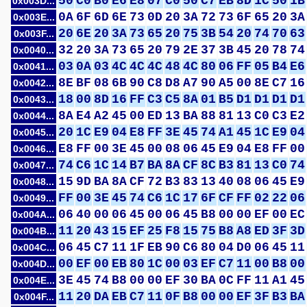
50
C0
B0
E6
E8
07
C0
50
C7
EB
8D
1C
50
1B
0x003D...
0A
6F
6D
6E
73
0D
20
3A
72
73
6F
65
20
3A
0x003E...
20
6E
20
3A
73
65
20
75
3B
54
20
74
70
63
0x003F...
32
20
3A
73
65
20
79
2E
37
3B
45
20
78
74
0x0040...
03
0A
03
4C
4C
4C
48
4C
80
06
FF
05
B4
E6
0x0041...
8E
BF
08
6B
90
C8
D8
A7
90
A5
00
8E
C7
16
0x0042...
18
00
8D
16
FF
C3
C5
8A
01
B5
D1
D1
D1
D1
0x0043...
8A
E4
A2
45
00
ED
13
BA
88
81
13
C0
C3
E2
0x0044...
20
1C
E9
04
E8
FF
3E
45
74
A1
45
1C
E9
04
0x0045...
E8
FF
00
3E
45
00
08
06
45
E9
04
E8
FF
00
0x0046...
74
C6
1C
14
B7
BA
8A
CF
8C
B3
81
13
C0
74
0x0047...
15
9D
BA
8A
CF
72
B3
83
13
40
08
06
45
E9
0x0048...
FF
00
3E
45
74
C6
1C
17
6F
CF
FF
02
22
06
0x0049...
06
40
00
06
45
00
06
45
B8
00
00
EF
00
EC
0x004A...
11
20
43
15
EF
25
F8
15
75
B8
A8
ED
3F
3D
0x004B...
06
45
C7
11
1F
EB
90
C6
80
04
D0
06
45
11
0x004C...
00
EF
00
EB
80
1C
00
03
EF
C7
11
00
B8
00
0x004D...
3E
45
74
B8
00
00
EF
30
BA
0C
FF
11
A1
45
0x004E...
11
20
DA
EB
C7
11
0F
B8
00
00
EF
3F
B3
BA
0x004F...