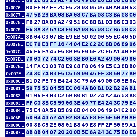
88
22
88
23
A2
49
06
49
8D
20
E8
00
06
B0
0x0075...
B0
EE
02
EE
2C
F6
28
03
05
06
49
A0
49
53
0x0076...
47
5B
26
BA
08
BA
08
C7
BA
08
C3
BA
08
C0
0x0077...
FB
27
BA
08
A2
49
51
8C
8B
B1
D3
86
D3
03
0x0078...
E6
8A
32
5A
C3
E0
BA
08
BA
08
C7
BA
08
C3
0x0079...
8B
04
C0
07
BE
E9
EB
5D
02
00
55
EC
46
5D
0x007A...
EC
76
E8
FF
16
44
04
E2
C2
2C
8B
06
89
06
0x007B...
46
E6
FA
46
E6
8B
06
E0
6E
2C
E6
A1
49
E0
0x007C...
70
03
72
74
C2
00
8B
B0
E6
A2
49
06
49
80
0x007D...
14
FA
C0
08
78
E9
C8
F8
06
49
E5
C3
8B
B0
0x007E...
24
3C
74
B0
E6
C6
59
00
46
FE
38
59
77
B0
0x007F...
B1
D2
FE
75
E4
24
3C
75
A0
49
00
C6
5E
8A
0x0080...
59
75
5D
04
55
EC
06
4A
B0
B1
D2
B2
2A
B1
0x0081...
01
05
E8
00
C2
5B
B0
B1
D2
24
A2
4A
03
B8
0x0082...
FF
C3
8B
C6
59
00
3E
49
77
E4
24
3C
75
E4
0x0083...
75
E4
8A
59
B5
89
8B
04
00
06
49
D4
C2
00
0x0084...
5D
04
46
A2
4A
02
B8
4A
E8
FF
5F
50
A9
A0
0x0085...
00
8B
C6
2E
08
01
B8
49
E8
FF
2F
50
89
A1
0x0086...
8B
8B
04
07
20
20
0B
5E
8A
24
3C
75
B0
EB
0x0087...