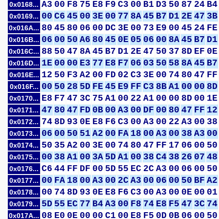
A3
00
F8
75
E8
F9
C3
00
B1
D3
50
87
24
B4
0x0168...
00
C6
45
00
3E
00
77
8A
45
B7
D1
2E
47
3B
0x0169...
80
45
80
06
00
DC
3E
00
73
E9
00
45
24
FE
0x016A...
06
00
50
A6
80
45
0E
05
06
00
8A
45
B7
D1
0x016B...
88
50
47
8A
45
B7
D1
2E
47
50
37
8D
EF
0E
0x016C...
1E
00
00
E3
77
E8
F7
06
03
50
58
8A
45
B7
0x016D...
12
50
F3
A2
00
FD
02
C3
3E
00
74
80
47
FF
0x016E...
00
50
28
5D
FE
45
E9
FF
C3
8B
A1
00
00
8D
0x016F...
E8
F7
47
3C
75
A1
00
22
A1
00
00
8D
00
1E
0x0170...
47
80
47
FD
0B
00
A3
00
DF
00
80
47
FF
12
0x0171...
74
8D
93
0E
E8
F6
C3
00
A3
00
22
A3
00
38
0x0172...
06
00
50
51
A2
00
FA
18
00
A3
00
38
A3
00
0x0173...
50
35
A2
00
3E
00
74
80
47
FF
17
06
00
50
0x0174...
00
38
A1
00
3A
5D
A1
00
38
C4
38
26
07
48
0x0175...
C6
44
FF
DF
00
5D
55
EC
2C
A3
00
06
00
50
0x0176...
00
FA
18
00
A3
00
2C
A3
00
06
00
50
BF
A2
0x0177...
00
74
8D
93
0E
E8
F6
C3
00
A3
00
0E
00
01
0x0178...
5D
55
EC
77
B4
A3
00
F8
74
E8
F5
47
3C
74
0x0179...
08
E0
0E
00
00
C1
00
E8
F5
0D
0B
06
00
50
0x017A...