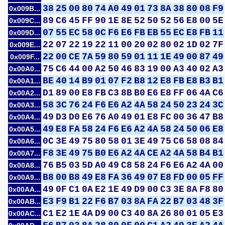
38
25
00
80
74
A0
49
01
73
8A
38
80
08
F9
0x009B...
89
C6
45
FF
90
1E
8E
52
50
52
56
E8
00
5E
0x009C...
07
55
EC
58
0C
F6
E6
FB
EB
55
EC
E8
FB
11
0x009D...
22
07
22
19
22
11
00
20
02
80
02
1D
02
7F
0x009E...
22
00
CE
7A
59
80
59
01
11
1E
49
00
87
49
0x009F...
75
C6
44
00
A2
50
46
83
19
00
A3
40
02
A3
0x00A0...
BE
40
14
B9
01
07
F2
B8
12
E8
FB
E8
B3
B1
0x00A1...
D1
89
00
E8
FB
C3
8B
B0
E6
E8
FF
06
4A
C6
0x00A2...
58
3C
76
24
F6
E6
A2
4A
58
24
50
23
24
3C
0x00A3...
49
D3
D0
E6
76
A0
49
01
E8
FC
00
36
47
B8
0x00A4...
49
E8
FA
58
24
F6
E6
A2
4A
58
24
50
06
E8
0x00A5...
0C
3E
49
75
80
58
01
3E
49
75
C6
58
08
84
0x00A6...
F8
3E
49
75
B0
E6
A2
4A
CE
A2
4A
58
B4
B1
0x00A7...
76
B5
03
5D
A0
49
C8
58
24
F6
E6
A2
4A
00
0x00A8...
B8
00
B8
49
E8
FA
36
49
07
E8
FD
00
05
FF
0x00A9...
49
0F
C1
0A
E2
1E
49
D9
00
C3
3E
8A
F8
80
0x00AA...
E3
F9
B1
22
F6
B7
03
8A
FA
22
B7
03
48
3F
0x00AB...
C1
E2
1E
4A
D9
00
C3
40
8A
26
80
01
05
E3
0x00AC...