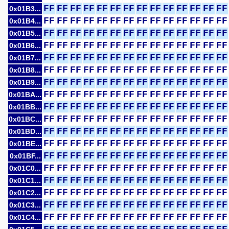
FF
FF
FF
FF
FF
FF
FF
FF
FF
FF
FF
FF
FF
FF
0x01B3...
FF
FF
FF
FF
FF
FF
FF
FF
FF
FF
FF
FF
FF
FF
0x01B4...
FF
FF
FF
FF
FF
FF
FF
FF
FF
FF
FF
FF
FF
FF
0x01B5...
FF
FF
FF
FF
FF
FF
FF
FF
FF
FF
FF
FF
FF
FF
0x01B6...
FF
FF
FF
FF
FF
FF
FF
FF
FF
FF
FF
FF
FF
FF
0x01B7...
FF
FF
FF
FF
FF
FF
FF
FF
FF
FF
FF
FF
FF
FF
0x01B8...
FF
FF
FF
FF
FF
FF
FF
FF
FF
FF
FF
FF
FF
FF
0x01B9...
FF
FF
FF
FF
FF
FF
FF
FF
FF
FF
FF
FF
FF
FF
0x01BA...
FF
FF
FF
FF
FF
FF
FF
FF
FF
FF
FF
FF
FF
FF
0x01BB...
FF
FF
FF
FF
FF
FF
FF
FF
FF
FF
FF
FF
FF
FF
0x01BC...
FF
FF
FF
FF
FF
FF
FF
FF
FF
FF
FF
FF
FF
FF
0x01BD...
FF
FF
FF
FF
FF
FF
FF
FF
FF
FF
FF
FF
FF
FF
0x01BE...
FF
FF
FF
FF
FF
FF
FF
FF
FF
FF
FF
FF
FF
FF
0x01BF...
FF
FF
FF
FF
FF
FF
FF
FF
FF
FF
FF
FF
FF
FF
0x01C0...
FF
FF
FF
FF
FF
FF
FF
FF
FF
FF
FF
FF
FF
FF
0x01C1...
FF
FF
FF
FF
FF
FF
FF
FF
FF
FF
FF
FF
FF
FF
0x01C2...
FF
FF
FF
FF
FF
FF
FF
FF
FF
FF
FF
FF
FF
FF
0x01C3...
FF
FF
FF
FF
FF
FF
FF
FF
FF
FF
FF
FF
FF
FF
0x01C4...