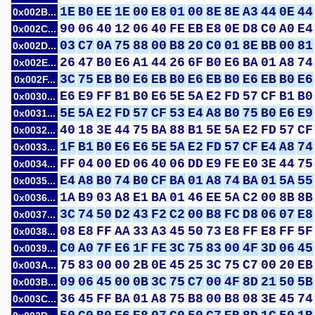
1E
B0
EE
1E
00
E8
01
00
8E
8E
A3
44
0E
44
0x002B...
90
06
40
12
06
40
FE
EB
E8
0E
D8
C0
A0
E4
0x002C...
03
C7
0A
75
88
00
B8
20
C0
01
8E
BB
00
81
0x002D...
26
47
B0
E6
A1
44
26
6F
B0
E6
BA
01
A8
74
0x002E...
3C
75
EB
B0
E6
EB
B0
E6
EB
B0
E6
EB
B0
E6
0x002F...
E6
E9
FF
B1
B0
E6
5E
5A
E2
FD
57
CF
B1
B0
0x0030...
5E
5A
E2
FD
57
CF
53
E4
A8
B0
75
B0
E6
E9
0x0031...
40
18
3E
44
75
BA
88
B1
5E
5A
E2
FD
57
CF
0x0032...
1F
B1
B0
E6
E6
5E
5A
E2
FD
57
CF
E4
A8
74
0x0033...
FF
04
00
ED
06
40
06
DD
E9
FE
E0
3E
44
75
0x0034...
E4
A8
B0
74
B0
CF
BA
01
A8
74
BA
01
5A
55
0x0035...
1A
B9
03
A8
E1
BA
01
46
EE
5A
C2
00
8B
8B
0x0036...
3C
74
50
D2
43
F2
C2
00
B8
FC
D8
06
07
E8
0x0037...
08
E8
FF
AA
33
A3
45
50
73
E8
FF
E8
FF
5F
0x0038...
C0
A0
7F
E6
1F
FE
3C
75
83
00
4F
3D
06
45
0x0039...
75
83
00
00
2B
0E
45
25
3C
75
C7
00
20
EB
0x003A...
09
06
45
00
0B
3C
75
C7
00
4F
8D
21
50
5B
0x003B...
36
45
FF
BA
01
A8
75
B8
00
B8
08
3E
45
74
0x003C...