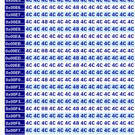
4C
4C
4C
4C
4C
4C
48
4C
4C
4C
4C
4C
4C
4C
0x00E5...
4C
4C
4C
4C
4C
4C
48
4C
4C
4C
4C
4C
4C
4C
0x00E6...
4C
4C
4C
4C
4C
4C
4C
4C
4C
4C
4C
4C
4C
4C
0x00E7...
4C
4C
48
4C
4C
4C
48
4C
4C
4C
4C
4C
4C
4C
0x00E8...
4C
4C
4C
4C
4C
4C
48
4C
4C
4C
4C
4C
4C
4C
0x00E9...
4C
4C
4C
4C
4C
4C
48
4C
4C
4C
4C
4C
4C
4C
0x00EA...
4C
4C
4C
4C
4C
4C
4C
4C
4C
4C
4C
4C
4C
4C
0x00EB...
4C
4C
08
4C
4C
4C
48
4C
4C
4C
4C
4C
4C
4C
0x00EC...
4C
4C
4C
4C
4C
4C
48
4C
4C
4C
4C
4C
4C
4C
0x00ED...
4C
4C
4C
4C
4C
4C
48
4C
4C
4C
4C
4C
4C
4C
0x00EE...
4C
4C
4C
4C
4C
4C
4C
4C
4C
4C
4C
4C
4C
4C
0x00EF...
4C
4C
48
4C
4C
4C
48
4C
4C
4C
4C
4C
4C
4C
0x00F0...
4C
4C
0C
4C
4C
4C
48
4C
4C
4C
4C
4C
4C
4C
0x00F1...
4C
4C
4C
4C
4C
4C
48
4C
4C
4C
4C
4C
4C
4C
0x00F2...
4C
4C
4C
4C
4C
4C
4C
4C
4C
4C
4C
4C
4C
4C
0x00F3...
4C
4C
08
4C
4C
4C
48
4C
4C
4C
0C
4C
4C
4C
0x00F4...
4C
4C
0C
4C
4C
4C
48
4C
4C
4C
4C
4C
4C
4C
0x00F5...
4C
4C
4C
4C
4C
4C
48
4C
4C
4C
4C
4C
4C
4C
0x00F6...
4C
4C
4C
4C
4C
4C
4C
4C
4C
4C
4C
4C
4C
4C
0x00F7...