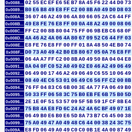
02
55
EC
EF
E6
5E
B7
8A
45
F6
22
44
D0
73
0x0088...
B0
E6
B8
49
E8
FF
C2
00
8B
A0
49
D0
D8
03
0x0089...
36
07
46
A2
49
06
4A
80
66
05
2A
C6
44
FF
0x008A...
49
E8
FE
76
E8
FF
00
0A
48
A2
49
00
08
06
0x008B...
FF
C2
00
8B
80
04
75
FF
06
9B
EB
C6
68
0F
0x008C...
4A
46
A2
4A
06
4A
80
67
09
52
C6
44
FF
03
0x008D...
E8
FE
76
E8
FF
00
FF
01
8A
48
50
4E
B0
74
0x008E...
D0
73
A0
49
42
B0
EB
80
67
05
0A
76
E8
FF
0x008F...
06
4A
A7
FF
C2
00
8B
A0
49
50
8A
04
04
E8
0x0090...
8A
04
0F
C0
52
A0
49
02
E0
46
A2
49
06
49
0x0091...
06
49
00
17
46
A2
49
06
49
C6
55
10
06
49
0x0092...
08
40
4E
C6
53
01
06
49
C6
56
FF
C2
00
8B
0x0093...
76
FF
04
83
C6
6B
00
3E
4A
77
FA
06
49
B0
0x0094...
50
33
FF
06
58
3C
75
B0
EB
FE
6B
75
B0
5D
0x0095...
2E
1E
0F
51
53
57
09
5F
5B
59
1F
CF
8B
E4
0x0096...
75
B8
4A
E8
FD
6C
24
A2
4A
6C
BF
49
07
1E
0x0097...
06
49
B0
E6
B0
E6
5D
8A
73
B7
C6
45
00
38
0x0098...
75
A0
49
47
A0
49
48
C6
44
00
38
24
3C
75
0x0099...
E8
FD
06
49
A0
49
C0
C0
0B
1E
4A
00
87
49
0x009A...