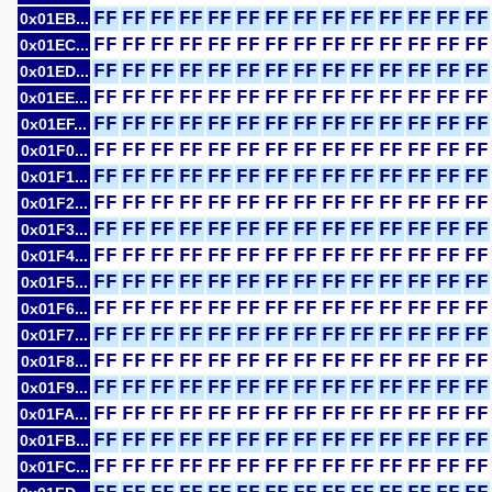
FF
FF
FF
FF
FF
FF
FF
FF
FF
FF
FF
FF
FF
FF
0x01EB...
FF
FF
FF
FF
FF
FF
FF
FF
FF
FF
FF
FF
FF
FF
0x01EC...
FF
FF
FF
FF
FF
FF
FF
FF
FF
FF
FF
FF
FF
FF
0x01ED...
FF
FF
FF
FF
FF
FF
FF
FF
FF
FF
FF
FF
FF
FF
0x01EE...
FF
FF
FF
FF
FF
FF
FF
FF
FF
FF
FF
FF
FF
FF
0x01EF...
FF
FF
FF
FF
FF
FF
FF
FF
FF
FF
FF
FF
FF
FF
0x01F0...
FF
FF
FF
FF
FF
FF
FF
FF
FF
FF
FF
FF
FF
FF
0x01F1...
FF
FF
FF
FF
FF
FF
FF
FF
FF
FF
FF
FF
FF
FF
0x01F2...
FF
FF
FF
FF
FF
FF
FF
FF
FF
FF
FF
FF
FF
FF
0x01F3...
FF
FF
FF
FF
FF
FF
FF
FF
FF
FF
FF
FF
FF
FF
0x01F4...
FF
FF
FF
FF
FF
FF
FF
FF
FF
FF
FF
FF
FF
FF
0x01F5...
FF
FF
FF
FF
FF
FF
FF
FF
FF
FF
FF
FF
FF
FF
0x01F6...
FF
FF
FF
FF
FF
FF
FF
FF
FF
FF
FF
FF
FF
FF
0x01F7...
FF
FF
FF
FF
FF
FF
FF
FF
FF
FF
FF
FF
FF
FF
0x01F8...
FF
FF
FF
FF
FF
FF
FF
FF
FF
FF
FF
FF
FF
FF
0x01F9...
FF
FF
FF
FF
FF
FF
FF
FF
FF
FF
FF
FF
FF
FF
0x01FA...
FF
FF
FF
FF
FF
FF
FF
FF
FF
FF
FF
FF
FF
FF
0x01FB...
FF
FF
FF
FF
FF
FF
FF
FF
FF
FF
FF
FF
FF
FF
0x01FC...