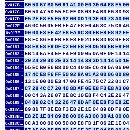
B0
50
67
B0
50
61
A1
00
E0
30
04
E8
F5
00
0x017B...
B0
50
47
5D
55
EC
FF
D8
03
E4
B0
E6
8D
98
0x017C...
F5
2E
E8
F5
F5
A2
00
0D
19
3E
00
73
A0
00
0x017D...
46
0C
50
05
EB
FF
47
E8
F6
46
3C
75
C6
46
0x017E...
00
00
E3
FF
42
E8
FA
9C
30
EB
E8
F8
92
EF
0x017F...
E8
FC
86
E9
EB
E8
F8
F9
2D
EB
8D
93
0E
E8
0x0180...
88
EB
E8
F9
DF
C2
EB
E8
F9
D5
96
EB
E8
F9
0x0181...
EB
14
EA
F4
EF
F4
F9
00
05
0A
0F
0F
14
14
0x0182...
29
24
29
3D
2E
33
14
14
38
3D
14
14
5D
1E
0x0183...
55
EC
B0
E6
B8
00
C4
40
8E
C6
49
5A
06
00
0x0184...
17
4C
E8
F6
FF
50
92
BA
01
A2
00
06
00
80
0x0185...
13
1E
00
00
E3
47
00
FE
45
75
C7
22
01
C7
0x0186...
C7
28
4C
C7
20
40
8D
AF
0E
E8
F3
E8
A3
00
0x0187...
00
C4
3A
26
07
0E
8C
10
E8
F4
C4
2E
26
47
0x0188...
04
89
02
C4
32
26
47
8D
AF
0E
E8
F3
E8
2E
0x0189...
89
8D
7F
0E
E8
F3
E8
2E
1E
04
89
8D
F9
0E
0x018A...
E8
2E
1E
04
89
B8
00
06
A3
00
38
A1
00
08
0x018B...
0C
A3
00
06
00
50
80
E8
FD
1F
06
2E
1E
04
0x018C...