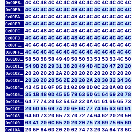
4C
4C
48
4C
4C
4C
48
4C
4C
4C
4C
4C
4C
4C
0x00F8...
4C
4C
4C
4C
4C
4C
48
4C
4C
4C
4C
4C
4C
4C
0x00F9...
4C
4C
4C
4C
4C
4C
48
4C
4C
4C
4C
4C
4C
4C
0x00FA...
4C
4C
4C
4C
4C
4C
4C
4C
4C
4C
4C
4C
4C
4C
0x00FB...
4C
4C
48
4C
4C
4C
48
4C
4C
4C
4C
4C
4C
4C
0x00FC...
4C
4C
4C
4C
4C
4C
48
4C
4C
4C
4C
4C
4C
4C
0x00FD...
4C
4C
4C
4C
4C
4C
48
4C
4C
4C
4C
4C
4C
4C
0x00FE...
4C
4C
4C
4C
4C
4C
4C
4C
4C
4C
4C
4C
4C
4C
0x00FF...
58
58
58
58
49
49
50
50
53
53
53
53
4C
50
0x0100...
54
9B
28
29
31
38
20
49
4D
4E
20
47
20
20
0x0101...
20
20
20
20
2A
20
20
20
20
20
20
20
20
20
0x0102...
20
20
20
20
56
2E
20
20
2A
20
30
32
34
36
0x0103...
43
45
06
0F
05
01
02
09
0D
0C
23
0A
0D
03
0x0104...
35
1B
48
0D
45
65
79
63
6D
61
64
69
20
78
0x0105...
64
77
74
20
52
54
52
22
0A
61
61
65
65
73
0x0106...
20
6D
65
69
74
20
6F
6C
77
74
65
63
6D
61
0x0107...
64
6D
73
20
65
73
70
72
74
64
62
20
20
50
0x0108...
03
41
20
6C
65
20
20
20
75
73
69
75
65
6D
0x0109...
20
6F
64
0D
20
20
62
74
73
20
3A
64
73
6C
0x010A...