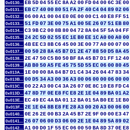
EB
5D
04
55
EC
8A
A2
00
FD
04
00
6C
3E
00
0x0130...
EB
C7
40
00
80
51
FA
2F
40
C4
04
89
02
06
0x0131...
06
00
A1
00
04
E0
0E
00
00
C1
40
E8
FF
51
0x0132...
51
FD
07
3E
00
75
A1
00
5E
26
07
51
EB
80
0x0133...
C3
9B
C2
00
8B
80
04
72
8A
04
5F
5A
04
FF
0x0134...
24
2C
5D
02
55
EC
1E
B0
EE
1C
A0
00
A0
00
0x0135...
4B
EE
C3
8B
C6
45
00
3E
00
77
A0
00
07
00
0x0136...
00
50
28
8A
45
B7
D1
2E
47
88
50
D5
8A
45
0x0137...
2E
47
50
C5
B0
50
BF
8A
45
B7
D1
FF
12
40
0x0138...
AB
B0
50
A5
FE
45
75
5D
55
EC
06
00
80
45
0x0139...
1E
00
00
8A
84
B7
D1
C4
34
26
04
47
83
34
0x013A...
00
D5
34
A3
00
36
A3
00
06
00
00
06
00
00
0x013B...
00
22
A3
00
C4
3A
26
07
0E
8C
10
E8
FD
C4
0x013C...
47
8D
7F
0E
E8
FC
E8
2E
1E
04
89
BA
01
A2
0x013D...
EC
49
EC
4A
BA
01
12
BA
01
5A
B0
EE
1E
B0
0x013E...
2E
1E
04
8B
E8
FE
28
A3
00
20
A3
00
06
00
0x013F...
0E
26
2E
00
B3
2A
45
B7
2E
9F
00
00
E3
47
0x0140...
26
07
06
00
D3
06
00
2E
1E
04
89
5A
89
02
0x0141...
A1
00
D0
1F
55
EC
06
00
50
BA
8D
37
0E
E8
0x0142...