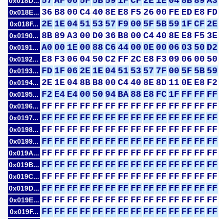
57
AF
00
5F
5B
59
1F
CF
2E
1E
04
8B
89
A3
0x018D...
36
B8
00
C4
40
8E
E8
F5
26
00
FE
ED
E8
FD
0x018E...
2E
1E
04
51
53
57
F9
00
5F
5B
59
1F
CF
2E
0x018F...
8B
89
A3
00
D0
36
B8
00
C4
40
8E
E8
F5
3E
0x0190...
A0
00
1E
00
88
C6
44
00
0E
00
06
03
50
D2
0x0191...
E8
F3
06
04
50
C2
FF
2C
E8
F3
09
06
00
50
0x0192...
FD
1F
06
2E
1E
04
51
53
57
7F
00
5F
5B
59
0x0193...
2E
1E
04
8B
B8
00
C4
40
8E
8D
11
0E
E8
F2
0x0194...
F2
E4
E4
00
50
94
BA
88
E8
FC
1F
FF
FF
FF
0x0195...
FF
FF
FF
FF
FF
FF
FF
FF
FF
FF
FF
FF
FF
FF
0x0196...
FF
FF
FF
FF
FF
FF
FF
FF
FF
FF
FF
FF
FF
FF
0x0197...
FF
FF
FF
FF
FF
FF
FF
FF
FF
FF
FF
FF
FF
FF
0x0198...
FF
FF
FF
FF
FF
FF
FF
FF
FF
FF
FF
FF
FF
FF
0x0199...
FF
FF
FF
FF
FF
FF
FF
FF
FF
FF
FF
FF
FF
FF
0x019A...
FF
FF
FF
FF
FF
FF
FF
FF
FF
FF
FF
FF
FF
FF
0x019B...
FF
FF
FF
FF
FF
FF
FF
FF
FF
FF
FF
FF
FF
FF
0x019C...
FF
FF
FF
FF
FF
FF
FF
FF
FF
FF
FF
FF
FF
FF
0x019D...
FF
FF
FF
FF
FF
FF
FF
FF
FF
FF
FF
FF
FF
FF
0x019E...
FF
FF
FF
FF
FF
FF
FF
FF
FF
FF
FF
FF
FF
FF
0x019F...