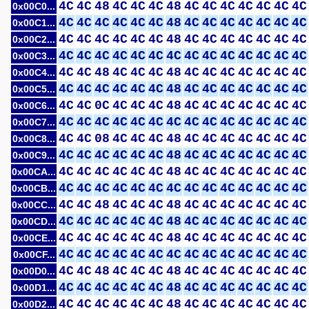
4C
4C
48
4C
4C
4C
48
4C
4C
4C
4C
4C
4C
4C
0x00C0...
4C
4C
4C
4C
4C
4C
48
4C
4C
4C
4C
4C
4C
4C
0x00C1...
4C
4C
4C
4C
4C
4C
48
4C
4C
4C
4C
4C
4C
4C
0x00C2...
4C
4C
4C
4C
4C
4C
4C
4C
4C
4C
4C
4C
4C
4C
0x00C3...
4C
4C
48
4C
4C
4C
48
4C
4C
4C
4C
4C
4C
4C
0x00C4...
4C
4C
4C
4C
4C
4C
48
4C
4C
4C
4C
4C
4C
4C
0x00C5...
4C
4C
0C
4C
4C
4C
48
4C
4C
4C
4C
4C
4C
4C
0x00C6...
4C
4C
4C
4C
4C
4C
4C
4C
4C
4C
4C
4C
4C
4C
0x00C7...
4C
4C
08
4C
4C
4C
48
4C
4C
4C
4C
4C
4C
4C
0x00C8...
4C
4C
4C
4C
4C
4C
48
4C
4C
4C
4C
4C
4C
4C
0x00C9...
4C
4C
4C
4C
4C
4C
48
4C
4C
4C
4C
4C
4C
4C
0x00CA...
4C
4C
4C
4C
4C
4C
4C
4C
4C
4C
4C
4C
4C
4C
0x00CB...
4C
4C
48
4C
4C
4C
48
4C
4C
4C
4C
4C
4C
4C
0x00CC...
4C
4C
4C
4C
4C
4C
48
4C
4C
4C
4C
4C
4C
4C
0x00CD...
4C
4C
4C
4C
4C
4C
48
4C
4C
4C
4C
4C
4C
4C
0x00CE...
4C
4C
4C
4C
4C
4C
4C
4C
4C
4C
4C
4C
4C
4C
0x00CF...
4C
4C
48
4C
4C
4C
48
4C
4C
4C
4C
4C
4C
4C
0x00D0...
4C
4C
4C
4C
4C
4C
48
4C
4C
4C
4C
4C
4C
4C
0x00D1...
4C
4C
4C
4C
4C
4C
48
4C
4C
4C
4C
4C
4C
4C
0x00D2...