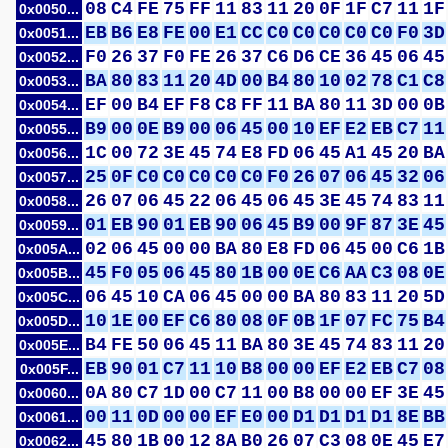
08
C4
FE
75
FF
11
83
11
20
0F
1F
C7
11
1F
0x0050...
EB
B6
E8
FE
00
E1
CC
C0
C0
C0
C0
C0
F0
3D
0x0051...
F0
26
37
F0
FE
26
37
C6
D6
CE
36
45
06
45
0x0052...
BA
80
83
11
20
4D
00
B4
80
10
02
78
C1
C8
0x0053...
EF
00
B4
EF
F8
C8
FF
11
BA
80
11
3D
00
0B
0x0054...
B9
00
0E
B9
00
06
45
00
10
EF
E2
EB
C7
11
0x0055...
1C
00
72
3E
45
74
E8
FD
06
45
A1
45
20
BA
0x0056...
25
0F
C0
C0
C0
C0
C0
F0
26
07
06
45
32
06
0x0057...
26
07
06
45
22
06
45
06
45
3E
45
74
83
11
0x0058...
01
EB
90
01
EB
90
06
45
B9
00
9F
87
3E
45
0x0059...
02
06
45
00
00
BA
80
E8
FD
06
45
00
C6
1B
0x005A...
45
F0
05
06
45
80
1B
00
0E
C6
AA
C3
08
0E
0x005B...
06
45
10
CA
06
45
00
00
BA
80
83
11
20
5D
0x005C...
10
1E
00
EF
C6
80
08
0F
0B
1F
07
FC
75
B4
0x005D...
B4
FE
50
06
45
11
BA
80
3E
45
74
83
11
20
0x005E...
EB
90
01
C7
11
10
B8
00
00
EF
E2
EB
C7
08
0x005F...
0A
80
C7
1D
00
C7
11
00
B8
00
00
EF
3E
45
0x0060...
00
11
0D
00
00
EF
E0
00
D1
D1
D1
D1
8E
BB
0x0061...
45
80
1B
00
12
8A
B0
26
07
C3
08
0E
45
E7
0x0062...