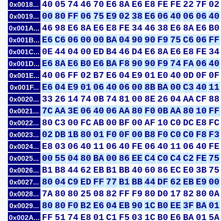
40
05
74
46
70
E6
8A
E6
E8
FE
FE
22
7F
02
0x0018...
00
80
FF
06
75
E9
02
38
E6
06
40
06
06
40
0x0019...
46
98
E6
8A
E6
E8
FE
34
46
38
E6
8A
E6
B0
0x001A...
E6
C6
06
00
00
BA
04
90
90
F9
75
C6
06
FF
0x001B...
0E
44
04
00
ED
B4
46
D4
E6
8A
E6
E8
FE
34
0x001C...
E6
8A
E6
B0
E6
BA
F8
90
90
F9
74
FA
06
40
0x001D...
40
06
FF
02
B7
E6
04
E9
01
E0
40
0D
0F
0F
0x001E...
E6
04
E9
01
06
40
06
00
8B
BA
00
C3
40
11
0x001F...
33
26
14
74
0B
74
81
00
8E
26
04
AA
CF
88
0x0020...
7C
AA
3E
06
40
06
AA
80
F0
0B
AA
80
10
FF
0x0021...
80
C3
00
FC
AB
00
BF
00
AF
10
C0
DC
E8
FC
0x0022...
02
DB
1B
80
01
F0
0F
00
B8
F0
C0
C0
F8
F3
0x0023...
E8
03
06
40
11
06
40
FE
06
40
11
06
40
FE
0x0024...
00
55
04
80
BA
00
86
EE
C4
C0
C4
C2
FE
75
0x0025...
B1
B8
44
62
EB
B1
BB
40
60
86
EC
E0
3B
75
0x0026...
80
04
C9
ED
FF
77
B1
BB
44
DF
62
EB
E9
00
0x0027...
7A
80
80
25
08
82
FF
F9
80
D0
17
82
80
0A
0x0028...
80
80
F0
B2
E6
04
EB
90
1C
B0
EE
3F
BA
01
0x0029...
FF
51
74
E8
01
C1
F5
03
1C
B0
E6
BA
01
5A
0x002A...