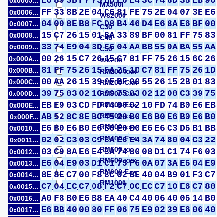
E6
89
3B
F7
75
B0
E6
E4
3C
74
8D
38
EB
90
0x0005...
MX500I
FF
33
8B
2E
04
C6
81
FE
75
2E
04
07
3E
E6
0x0006...
WS2000
04
00
8E
B8
FC
D8
B4
46
D4
E6
8A
E6
BF
00
0x0007...
C30
15
C7
26
15
01
BA
33
89
BF
00
81
FF
75
83
0x0008...
C40
33
74
E9
04
3D
E6
04
AA
BB
55
0A
BA
55
AA
0x0009...
C50
00
26
15
C7
26
15
C7
81
FF
75
26
15
6C
26
0x000A...
WX200
81
FF
75
26
15
5A
26
1D
C7
81
FF
75
26
1D
0x000B...
RM200-xxx
00
AA
26
15
39
0F
BF
00
55
26
15
2B
01
83
0x000C...
RM200-Cxx
39
75
83
02
1C
39
75
83
02
12
08
C3
39
75
0x000D...
RM300-Cxx
EB
E9
03
CD
FD
74
80
02
10
FD
74
B0
E6
EB
RM300-Exx
0x000E...
AB
52
8C
8E
BC
RM400-xx
45
28
B0
E6
B0
E6
B0
E6
B0
0x000F...
RM400-xxx
E6
B0
E6
B0
E6
B0
E6
B0
E6
E6
C3
D6
B1
BB
0x0010...
RM400-Exx
02
02
C3
03
C9
8A
E6
E4
3A
74
80
04
C3
22
0x0011...
RM600-xx
03
C9
8A
E6
E4
3A
74
80
08
D1
C1
74
F6
03
0x0012...
RM600-xxx
E6
04
E9
03
D1
C1
75
F6
0A
07
3A
E6
04
E9
0x0013...
RM600-Exx
8E
8E
C7
00
F8
8C
02
BE
40
04
B9
01
F3
C7
0x0014...
RM1000
C7
04
EC
C7
08
F2
C7
0C
EC
C7
10
E6
C7
88
0x0015...
A0
F8
B0
E6
B8
EA
40
C4
40
06
40
06
14
B0
0x0016...
E6
BB
40
00
80
FF
06
75
E9
02
39
E6
06
40
0x0017...