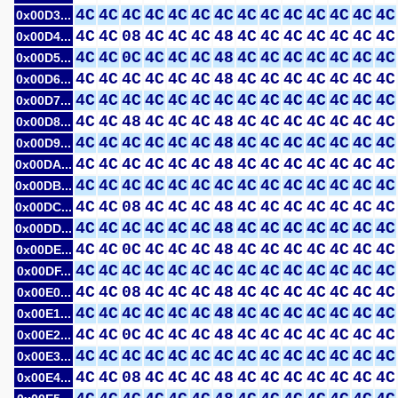
4C
4C
4C
4C
4C
4C
4C
4C
4C
4C
4C
4C
4C
4C
0x00D3...
4C
4C
08
4C
4C
4C
48
4C
4C
4C
4C
4C
4C
4C
0x00D4...
4C
4C
0C
4C
4C
4C
48
4C
4C
4C
4C
4C
4C
4C
0x00D5...
4C
4C
4C
4C
4C
4C
48
4C
4C
4C
4C
4C
4C
4C
0x00D6...
4C
4C
4C
4C
4C
4C
4C
4C
4C
4C
4C
4C
4C
4C
0x00D7...
4C
4C
48
4C
4C
4C
48
4C
4C
4C
4C
4C
4C
4C
0x00D8...
4C
4C
4C
4C
4C
4C
48
4C
4C
4C
4C
4C
4C
4C
0x00D9...
4C
4C
4C
4C
4C
4C
48
4C
4C
4C
4C
4C
4C
4C
0x00DA...
4C
4C
4C
4C
4C
4C
4C
4C
4C
4C
4C
4C
4C
4C
0x00DB...
4C
4C
08
4C
4C
4C
48
4C
4C
4C
4C
4C
4C
4C
0x00DC...
4C
4C
4C
4C
4C
4C
48
4C
4C
4C
4C
4C
4C
4C
0x00DD...
4C
4C
0C
4C
4C
4C
48
4C
4C
4C
4C
4C
4C
4C
0x00DE...
4C
4C
4C
4C
4C
4C
4C
4C
4C
4C
4C
4C
4C
4C
0x00DF...
4C
4C
08
4C
4C
4C
48
4C
4C
4C
4C
4C
4C
4C
0x00E0...
4C
4C
4C
4C
4C
4C
48
4C
4C
4C
4C
4C
4C
4C
0x00E1...
4C
4C
0C
4C
4C
4C
48
4C
4C
4C
4C
4C
4C
4C
0x00E2...
4C
4C
4C
4C
4C
4C
4C
4C
4C
4C
4C
4C
4C
4C
0x00E3...
4C
4C
08
4C
4C
4C
48
4C
4C
4C
4C
4C
4C
4C
0x00E4...