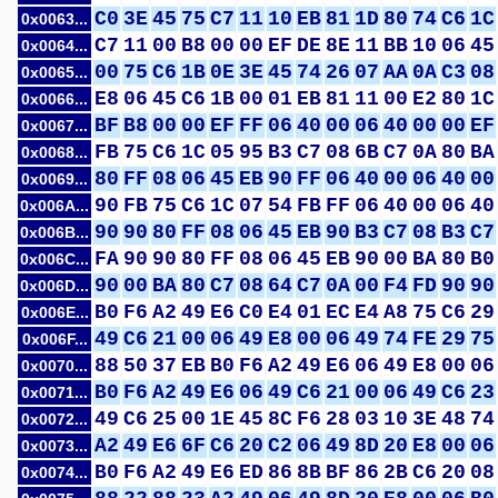
C0
3E
45
75
C7
11
10
EB
81
1D
80
74
C6
1C
0x0063...
C7
11
00
B8
00
00
EF
DE
8E
11
BB
10
06
45
0x0064...
00
75
C6
1B
0E
3E
45
74
26
07
AA
0A
C3
08
0x0065...
E8
06
45
C6
1B
00
01
EB
81
11
00
E2
80
1C
0x0066...
BF
B8
00
00
EF
FF
06
40
00
06
40
00
00
EF
0x0067...
FB
75
C6
1C
05
95
B3
C7
08
6B
C7
0A
80
BA
0x0068...
80
FF
08
06
45
EB
90
FF
06
40
00
06
40
00
0x0069...
90
FB
75
C6
1C
07
54
FB
FF
06
40
00
06
40
0x006A...
90
90
80
FF
08
06
45
EB
90
B3
C7
08
B3
C7
0x006B...
FA
90
90
80
FF
08
06
45
EB
90
00
BA
80
B0
0x006C...
90
00
BA
80
C7
08
64
C7
0A
00
F4
FD
90
90
0x006D...
B0
F6
A2
49
E6
C0
E4
01
EC
E4
A8
75
C6
29
0x006E...
49
C6
21
00
06
49
E8
00
06
49
74
FE
29
75
0x006F...
88
50
37
EB
B0
F6
A2
49
E6
06
49
E8
00
06
0x0070...
B0
F6
A2
49
E6
06
49
C6
21
00
06
49
C6
23
0x0071...
49
C6
25
00
1E
45
8C
F6
28
03
10
3E
48
74
0x0072...
A2
49
E6
6F
C6
20
C2
06
49
8D
20
E8
00
06
0x0073...
B0
F6
A2
49
E6
ED
86
8B
BF
86
2B
C6
20
08
0x0074...