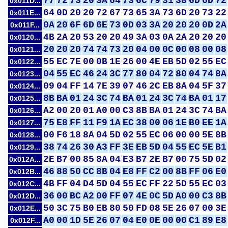
77
72
73
20
3A
64
73
6C
79
31
38
6D
6D
72
0x011D...
64
0D
20
20
72
67
73
65
3A
73
6D
20
73
22
0x011E...
0A
20
6F
6D
6E
73
0D
03
3A
20
20
20
0D
2A
0x011F...
4B
2A
20
53
20
20
49
3A
03
0A
2A
20
20
20
0x0120...
20
20
20
74
74
73
20
04
00
0C
00
08
00
08
0x0121...
55
EC
7E
00
0B
1E
26
00
4E
EB
5D
02
55
EC
0x0122...
04
55
EC
46
24
3C
77
80
04
72
80
04
74
8A
0x0123...
09
04
FF
14
7E
39
07
46
2C
EB
8A
04
5F
37
0x0124...
8B
BA
01
24
3C
74
BA
01
24
3C
74
BA
01
17
0x0125...
A2
00
20
01
A0
00
C3
8B
BA
01
24
3C
74
BA
0x0126...
75
E8
FF
11
F9
1A
EC
38
00
06
1E
B0
EE
1A
0x0127...
00
F6
18
8A
04
5D
02
55
EC
06
00
00
5E
8B
0x0128...
38
74
26
30
A3
FF
3E
EB
5D
04
55
EC
5E
B1
0x0129...
2E
B7
00
85
8A
04
E3
B7
2E
B7
00
75
5D
02
0x012A...
46
88
50
CC
8B
04
E8
FF
C2
00
8B
FF
06
E0
0x012B...
4B
FF
04
D4
5D
04
55
EC
FF
22
5D
55
EC
03
0x012C...
36
00
BC
A2
00
FF
07
4E
0C
5D
A0
00
C3
8B
0x012D...
50
3C
75
B0
EB
80
50
FD
08
5E
26
07
00
3E
0x012E...
A0
00
1D
5E
26
07
04
E0
0E
00
00
C1
89
E8
0x012F...