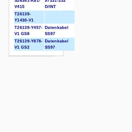
S26381-K81-
97331-232
V415
D/INT
T26139-
Y1430-V1
T26139-Y457-
Datenkabel
V1 GS8
SS97
T26139-Y878-
Datenkabel
V1 GS2
SS97