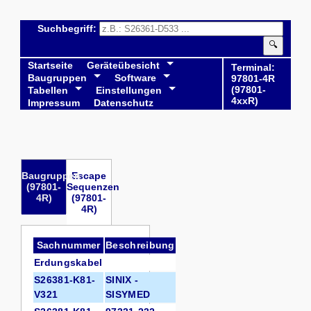
Suchbegriff:
🔍
Startseite
Geräteübesicht
Terminal:
Baugruppen
Software
97801-4R
(97801-
Tabellen
Einstellungen
4xxR)
Impressum
Datenschutz
Baugruppen
Escape
(97801-
Sequenzen
4R)
(97801-
4R)
Sachnummer
Beschreibung
Erdungskabel
S26381-K81-
SINIX -
V321
SISYMED