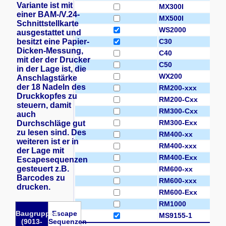
Variante ist mit
MX300I
einer BAM-/V.24-
MX500I
Schnittstellkarte
WS2000
ausgestattet und
besitzt eine Papier-
C30
Dicken-Messung,
C40
mit der der Drucker
C50
in der Lage ist, die
WX200
Anschlagstärke
der 18 Nadeln des
RM200-xxx
Druckkopfes zu
RM200-Cxx
steuern, damit
RM300-Cxx
auch
RM300-Exx
Durchschläge gut
zu lesen sind. Des
RM400-xx
weiteren ist er in
RM400-xxx
der Lage mit
RM400-Exx
Escapesequenzen
gesteuert z.B.
RM600-xx
Barcodes zu
RM600-xxx
drucken.
RM600-Exx
RM1000
Baugruppen
Escape
MS9155-1
(9013-
Sequenzen