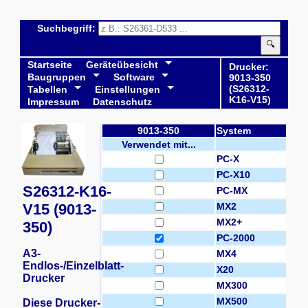
Suchbegriff:
🔍
Startseite
Geräteübesicht
Drucker:
Baugruppen
Software
9013-350
(S26312-
Tabellen
Einstellungen
K16-V15)
Impressum
Datenschutz
9013-350
System
Verwendet mit...
PC-X
PC-X10
S26312-K16-
PC-MX
V15 (9013-
MX2
MX2+
350)
PC-2000
A3-
MX4
Endlos-/Einzelblatt-
X20
Drucker
MX300
MX500
Diese Drucker-